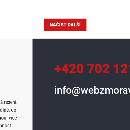
NAČÍST DALŠÍ
+420 702 12
info@webzmorav
á řešení.
álně, do
ou, více
obnost