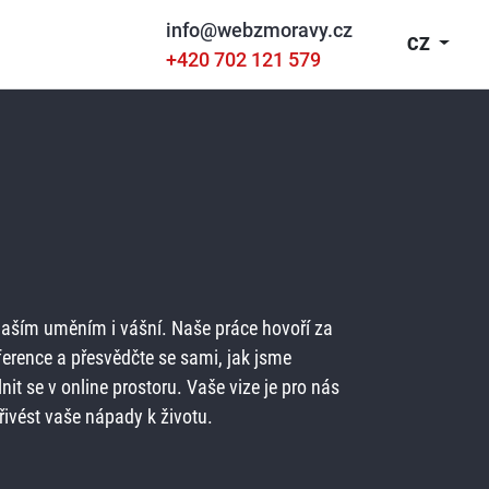
info@webzmoravy.cz
CZ
+420 702 121 579
aším uměním i vášní. Naše práce hovoří za
ference a přesvědčte se sami, jak jsme
nit se v online prostoru. Vaše vize je pro nás
ivést vaše nápady k životu.