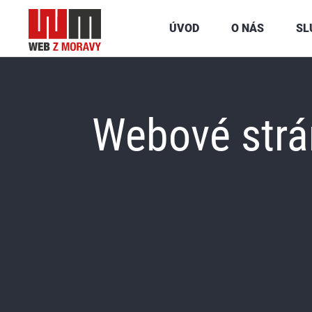
ÚVOD
O NÁS
SL
Webové strá