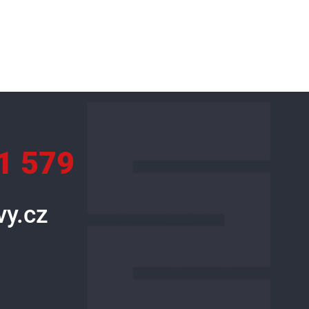
1 579
y.cz