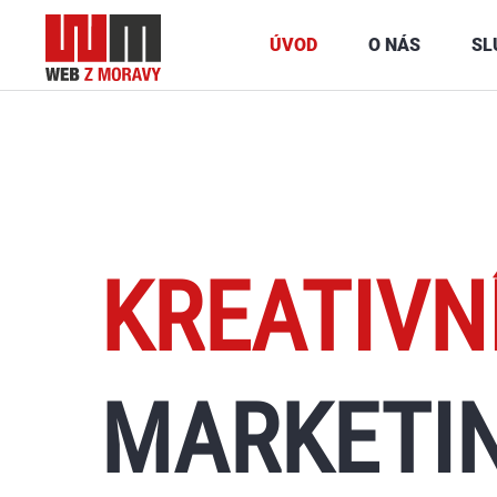
ÚVOD
O NÁS
SL
KREATIVN
MARKETI