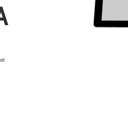
A
ost