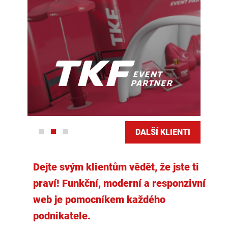
DALŠÍ KLIENTI
Dejte svým klientům vědět, že jste ti
praví! Funkční, moderní a responzivní
web je pomocníkem každého
podnikatele.