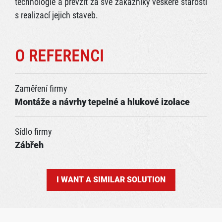
technologie a převzít za své zákazníky veškeré starosti
s realizací jejich staveb.
O REFERENCI
Zaměření firmy
Montáže a návrhy tepelné a hlukové izolace
Sídlo firmy
Zábřeh
I WANT A SIMILAR SOLUTION