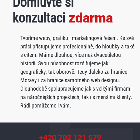
Domluvte si
konzultaci
zdarma
Tvoříme weby, grafiku i marketingová řešení. Ke své
práci přistupujeme profesionálně, do hloubky a také
s citem. Máme dlouhou, více než dvacetiletou
historii. Svou působnost rozšiřujeme jak
geograficky, tak oborově. Tedy daleko za hranice
Moravy i za hranice samotného web designu.
Dlouhodobě spolupracujeme jak s velkými firmami
na náročnějších projektech, tak i s menšími klienty.
Rádi pomůžeme i vám.
+420 702 121 579