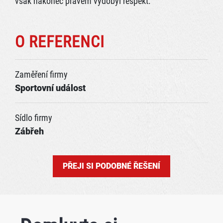
však nakonec právem vydobyl respekt.
O REFERENCI
Zaměření firmy
Sportovní událost
Sídlo firmy
Zábřeh
PŘEJI SI PODOBNÉ ŘEŠENÍ