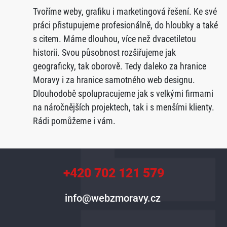
Tvoříme weby, grafiku i marketingová řešení. Ke své
práci přistupujeme profesionálně, do hloubky a také
s citem. Máme dlouhou, více než dvacetiletou
historii. Svou působnost rozšiřujeme jak
geograficky, tak oborově. Tedy daleko za hranice
Moravy i za hranice samotného web designu.
Dlouhodobě spolupracujeme jak s velkými firmami
na náročnějších projektech, tak i s menšími klienty.
Rádi pomůžeme i vám.
+420 702 121 579
info@webzmoravy.cz