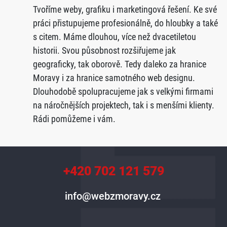
Tvoříme weby, grafiku i marketingová řešení. Ke své
práci přistupujeme profesionálně, do hloubky a také
s citem. Máme dlouhou, více než dvacetiletou
historii. Svou působnost rozšiřujeme jak
geograficky, tak oborově. Tedy daleko za hranice
Moravy i za hranice samotného web designu.
Dlouhodobě spolupracujeme jak s velkými firmami
na náročnějších projektech, tak i s menšími klienty.
Rádi pomůžeme i vám.
+420 702 121 579
info@webzmoravy.cz