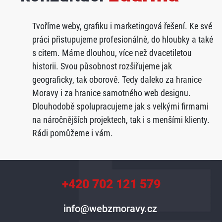
Tvoříme weby, grafiku i marketingová řešení. Ke své
práci přistupujeme profesionálně, do hloubky a také
s citem. Máme dlouhou, více než dvacetiletou
historii. Svou působnost rozšiřujeme jak
geograficky, tak oborově. Tedy daleko za hranice
Moravy i za hranice samotného web designu.
Dlouhodobě spolupracujeme jak s velkými firmami
na náročnějších projektech, tak i s menšími klienty.
Rádi pomůžeme i vám.
+420 702 121 579
info@webzmoravy.cz