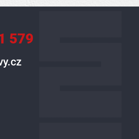
1 579
y.cz