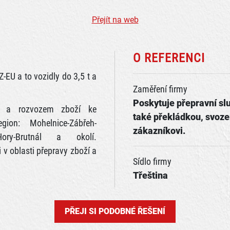
Přejít na web
O REFERENCI
-EU a to vozidly do 3,5 t a
Zaměření firmy
Poskytuje přepravní sl
m a rozvozem zboží ke
také překládkou, svoz
ion: Mohelnice-Zábřeh-
zákazníkovi.
. Hory-Brutnál a okolí.
i v oblasti přepravy zboží a
Sídlo firmy
Třeština
PŘEJI SI PODOBNÉ ŘEŠENÍ