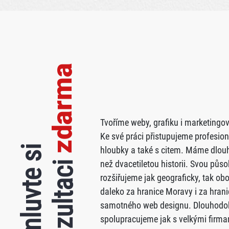
zdarma
Tvoříme weby, grafiku i marketingov
Ke své práci přistupujeme profesion
Domluvte si
hloubky a také s citem. Máme dlouh
konzultaci
než dvacetiletou historii. Svou půs
rozšiřujeme jak geograficky, tak ob
daleko za hranice Moravy i za hrani
samotného web designu. Dlouhodo
spolupracujeme jak s velkými firma