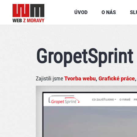
ÚVOD
O NÁS
SL
GropetSprint 
Zajistili jsme
Tvorba webu
,
Grafické práce