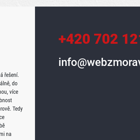
+420 702 12
info@webzmorav
á řešení.
álně, do
ou, více
obnost
orově. Tedy
ce
bě
mi na