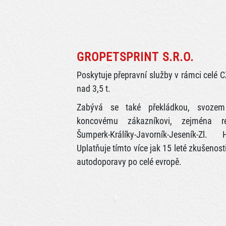
GROPETSPRINT S.R.O.
Poskytuje přepravní služby v rámci celé CZ
nad 3,5 t.
Zabývá se také překládkou, svoze
koncovému zákazníkovi, zejména reg
Šumperk-Králíky-Javorník-Jeseník-Zl
Uplatňuje tímto více jak 15 leté zkušenost
autodoporavy po celé evropě.