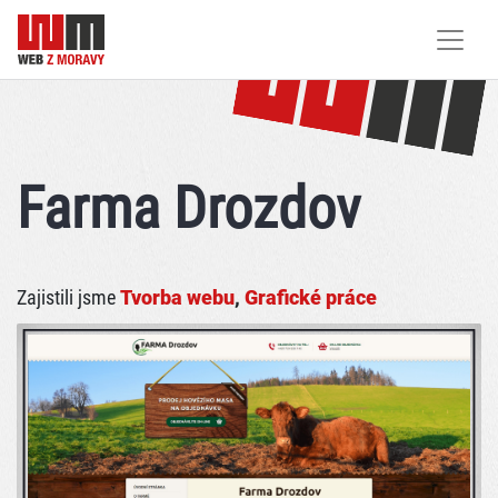
Farma Drozdov
Zajistili jsme
Tvorba webu
,
Grafické práce