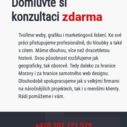
Domluvte si
konzultaci
zdarma
Tvoříme weby, grafiku i marketingová řešení. Ke své
práci přistupujeme profesionálně, do hloubky a také
s citem. Máme dlouhou, více než dvacetiletou
historii. Svou působnost rozšiřujeme jak
geograficky, tak oborově. Tedy daleko za hranice
Moravy i za hranice samotného web designu.
Dlouhodobě spolupracujeme jak s velkými firmami
na náročnějších projektech, tak i s menšími klienty.
Rádi pomůžeme i vám.
+420 702 121 579