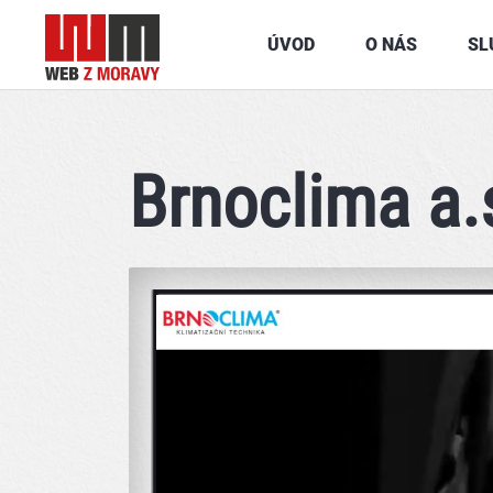
ÚVOD
O NÁS
SL
Brnoclima a.