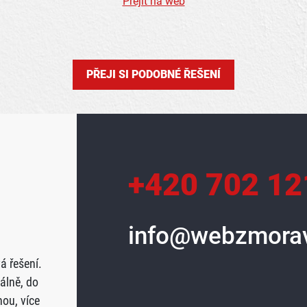
Přejít na web
PŘEJI SI PODOBNÉ ŘEŠENÍ
+420 702 12
info@webzmorav
á řešení.
álně, do
ou, více