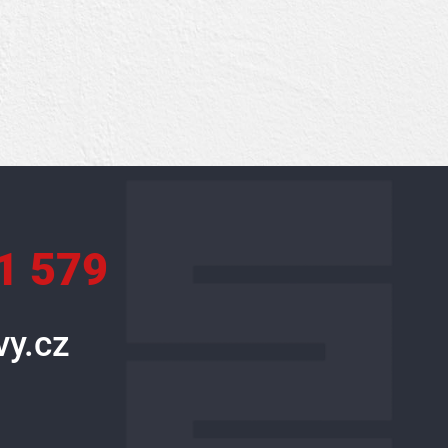
1 579
y.cz