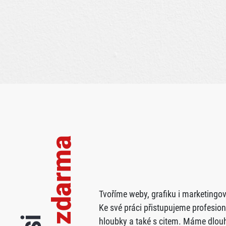
zdarma
Tvoříme weby, grafiku i marketingov
Ke své práci přistupujeme profesion
hloubky a také s citem. Máme dlouh