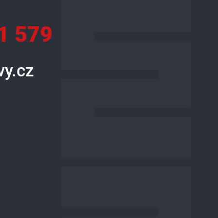
1 579
y.cz