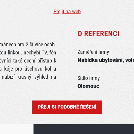
Přejít na web
O REFERENCI
mánech pro 2 čí více osob.
Zaměření firmy
u linkou, nechybí TV, fén
Nabídka ubytování, vol
ěvníci také ocení přístup k
a kóje pro úschovu kol a
 nabízí krásný výhled na
Sídlo firmy
Olomouc
PŘEJI SI PODOBNÉ ŘEŠENÍ