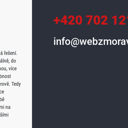
+420 702 12
info@webzmorav
á řešení.
álně, do
ou, více
obnost
orově. Tedy
ce
bě
mi na
nšími