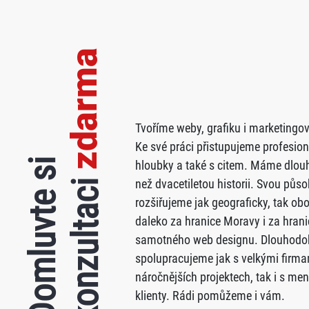
zdarma
Tvoříme weby, grafiku i marketingov
Ke své práci přistupujeme profesion
Domluvte si
hloubky a také s citem. Máme dlouh
konzultaci
než dvacetiletou historii. Svou půs
rozšiřujeme jak geograficky, tak ob
daleko za hranice Moravy i za hrani
samotného web designu. Dlouhodo
spolupracujeme jak s velkými firma
náročnějších projektech, tak i s me
klienty. Rádi pomůžeme i vám.