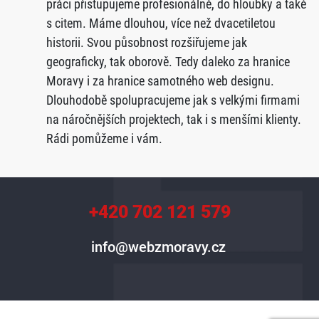
práci přistupujeme profesionálně, do hloubky a také
s citem. Máme dlouhou, více než dvacetiletou
historii. Svou působnost rozšiřujeme jak
geograficky, tak oborově. Tedy daleko za hranice
Moravy i za hranice samotného web designu.
Dlouhodobě spolupracujeme jak s velkými firmami
na náročnějších projektech, tak i s menšími klienty.
Rádi pomůžeme i vám.
+420 702 121 579
info@webzmoravy.cz